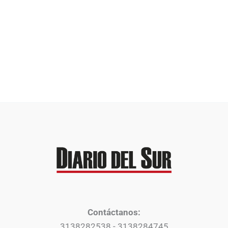
Contáctanos:
3138282538 - 3138284745