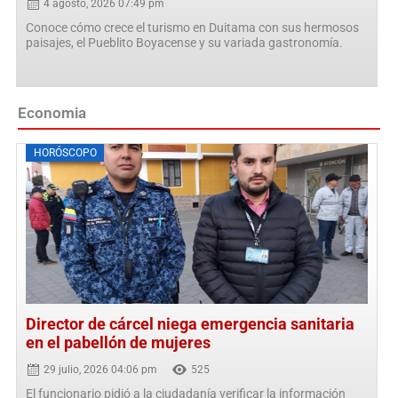
4 agosto, 2026 07:49 pm
Conoce cómo crece el turismo en Duitama con sus hermosos
paisajes, el Pueblito Boyacense y su variada gastronomía.
Economia
Posted
HORÓSCOPO
on
Director de cárcel niega emergencia sanitaria
en el pabellón de mujeres
29 julio, 2026 04:06 pm
525
El funcionario pidió a la ciudadanía verificar la información