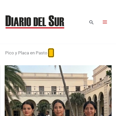
Ir
al
contenido
Buscar
Pico y Placa en Pasto
Posted
on