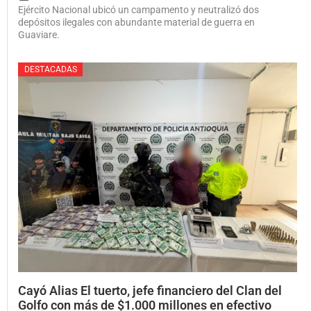
Ejército Nacional ubicó un campamento y neutralizó dos
depósitos ilegales con abundante material de guerra en
Guaviare.
DESTACADAS
Posted
Cayó Alias El tuerto, jefe financiero del Clan del
on
Golfo con más de $1.000 millones en efectivo