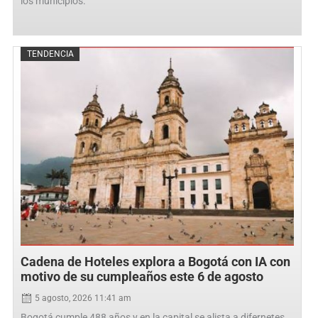
los municipios.
Posted
TENDENCIA
on
Cadena de Hoteles explora a Bogotá con IA con
motivo de su cumpleaños este 6 de agosto
5 agosto, 2026 11:41 am
Bogotá cumple 488 años y en la capital se alista a difernetes