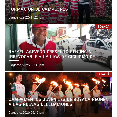
FORMACIÓN DE CAMPEONES
Posted
5 agosto, 2026 11:20 pm
on
BOYACÁ
RAFAEL ACEVEDO PRESENTÓ RENUNCIA
IRREVOCABLE A LA LIGA DE CICLISMO DE
BOYACÁ
Posted
5 agosto, 2026 06:39 pm
on
BOYACÁ
CAMPAMENTOS JUVENILES DE BOYACÁ REÚNEN
A LAS NUEVAS DELEGACIONES
Posted
5 agosto, 2026 06:19 pm