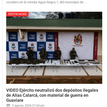
cocalero en la vereda Agua Negra 1, del municipio de ...
DESTACADAS
Posted
VIDEO Ejército neutralizó dos depósitos ilegales
on
de Alias Calarcá, con material de guerra en
Guaviare
5 agosto, 2026 07:04 pm