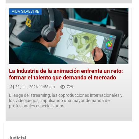
Posted
VIDA SILVESTRE
on
La Industria de la animación enfrenta un reto:
formar el talento que demanda el mercado
22 julio, 2026 11:58 am
729
El auge del streaming, las coproducciones internacionales y
los videojuegos, impulsando una mayor demanda de
profesionales especializados.
Judicial