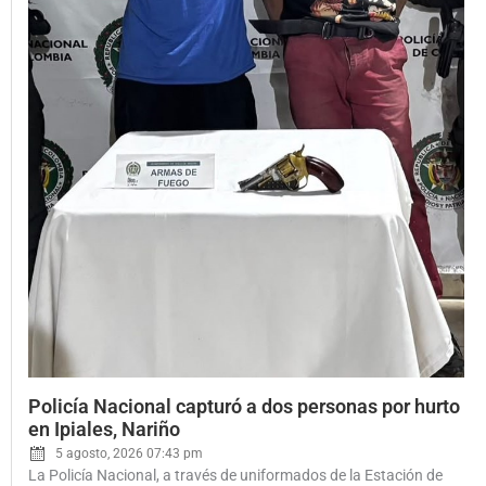
Posted
Policía Nacional capturó a dos personas por hurto
on
en Ipiales, Nariño
5 agosto, 2026 07:43 pm
La Policía Nacional, a través de uniformados de la Estación de