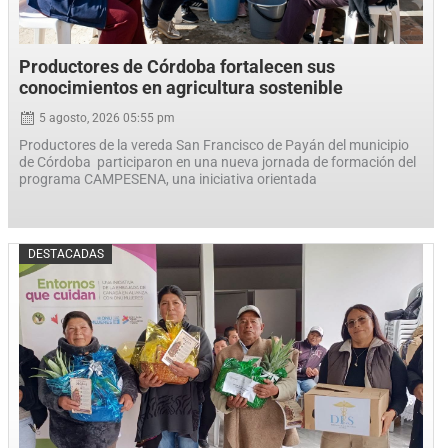
Productores de Córdoba fortalecen sus
conocimientos en agricultura sostenible
5 agosto, 2026 05:55 pm
Productores de la vereda San Francisco de Payán del municipio
de Córdoba participaron en una nueva jornada de formación del
programa CAMPESENA, una iniciativa orientada
Posted
DESTACADAS
on