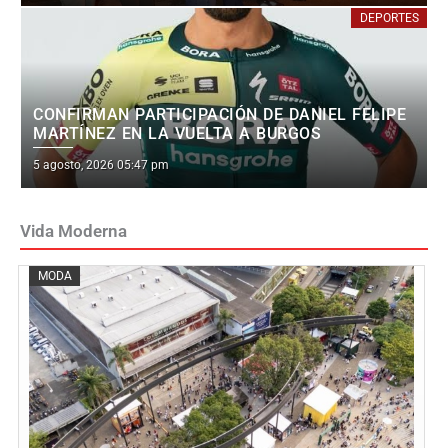
on
DEPORTES
CONFIRMAN PARTICIPACIÓN DE DANIEL FELIPE
MARTÍNEZ EN LA VUELTA A BURGOS
Posted
5 agosto, 2026 05:47 pm
on
Vida Moderna
Posted
MODA
on