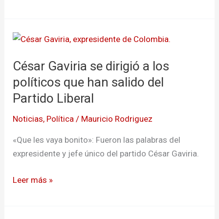
César
Gaviria
César Gaviria se dirigió a los
se
dirigió
políticos que han salido del
a
Partido Liberal
los
Noticias
,
Política
/
Mauricio Rodriguez
políticos
que
«Que les vaya bonito»: Fueron las palabras del
han
expresidente y jefe único del partido César Gaviria.
salido
del
Leer más »
Partido
Liberal