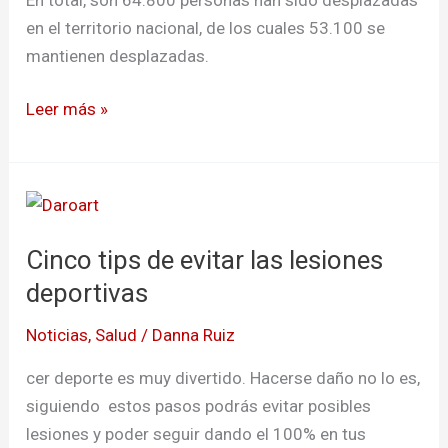
2021”:
en el territorio nacional, de los cuales 53.100 se
ONU
mantienen desplazadas.
Leer más »
Cinco
tips
Cinco tips de evitar las lesiones
de
evitar
deportivas
las
Noticias
,
Salud
/
Danna Ruiz
lesiones
deportivas
cer deporte es muy divertido. Hacerse daño no lo es,
siguiendo estos pasos podrás evitar posibles
lesiones y poder seguir dando el 100% en tus