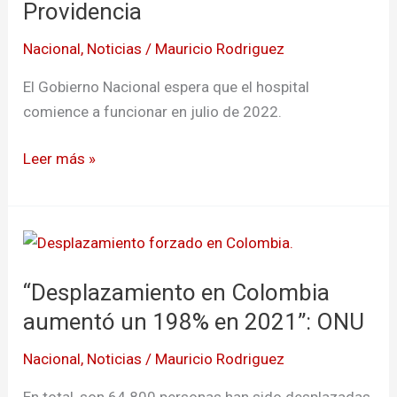
reconstrucción
Providencia
del
Nacional
,
Noticias
/
Mauricio Rodriguez
hospital
de
El Gobierno Nacional espera que el hospital
Providencia
comience a funcionar en julio de 2022.
Leer más »
“Desplazamiento
en
“Desplazamiento en Colombia
Colombia
aumentó
aumentó un 198% en 2021”: ONU
un
Nacional
,
Noticias
/
Mauricio Rodriguez
198%
en
En total, son 64.800 personas han sido desplazadas