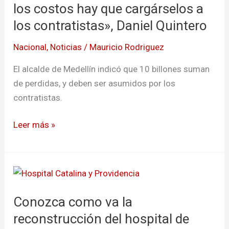
resto
los costos hay que cargárselos a
de
los contratistas», Daniel Quintero
los
Nacional
,
Noticias
/
Mauricio Rodriguez
costos
hay
El alcalde de Medellín indicó que 10 billones suman
que
de perdidas, y deben ser asumidos por los
cargárselos
contratistas.
a
los
Leer más »
contratistas»,
Daniel
Quintero
Conozca
como
Conozca como va la
va
la
reconstrucción del hospital de