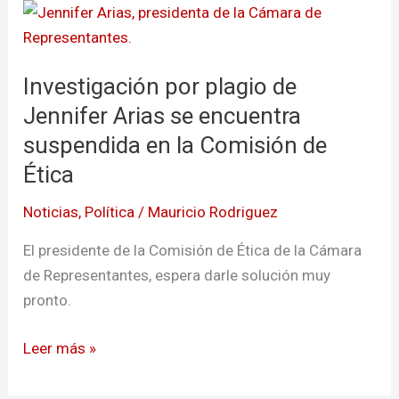
Investigación
por
plagio
Investigación por plagio de
de
Jennifer
Jennifer Arias se encuentra
Arias
suspendida en la Comisión de
se
Ética
encuentra
suspendida
Noticias
,
Política
/
Mauricio Rodriguez
en
El presidente de la Comisión de Ética de la Cámara
la
de Representantes, espera darle solución muy
Comisión
pronto.
de
Ética
Leer más »