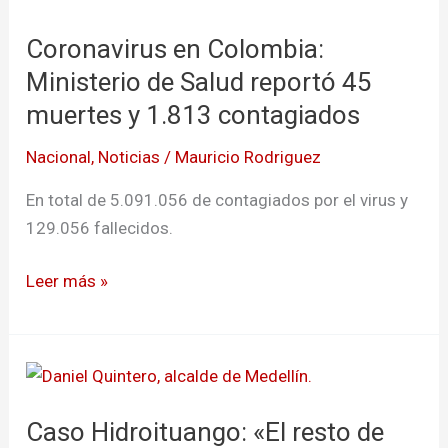
en
Coronavirus en Colombia:
Colombia:
Ministerio
Ministerio de Salud reportó 45
de
muertes y 1.813 contagiados
Salud
Nacional
,
Noticias
/
Mauricio Rodriguez
reportó
45
En total de 5.091.056 de contagiados por el virus y
muertes
129.056 fallecidos.
y
1.813
Leer más »
contagiados
Caso
Hidroituango:
Caso Hidroituango: «El resto de
«El