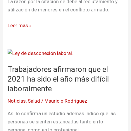
La razón por la citación se debe al reclutamiento y
versión
utilización de menores en el conflicto armado.
ante
la
Leer más »
JEP
Trabajadores
afirmaron
Trabajadores afirmaron que el
que
el
2021 ha sido el año más difícil
2021
laboralmente
ha
Noticias
,
Salud
/
Mauricio Rodriguez
sido
el
Así lo confirma un estudio además indicó que las
año
personas se sienten estancadas tanto en lo
más
personal como en lo profesional.