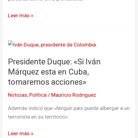
difícil
laboralmente
Leer más »
Presidente
Duque:
Presidente Duque: «Si Iván
«Si
Iván
Márquez esta en Cuba,
Márquez
tomaremos acciones»
esta
Noticias
,
Política
/
Mauricio Rodriguez
en
Cuba,
Además indicó que «Ningún país puede albergar a un
tomaremos
terrorista en su territorio».
acciones»
Leer más »