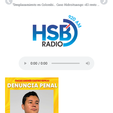
“Desplazamiento en Colombia aumentó un 198% en 2021”: ONU
Caso Hidroituango: «El resto de los costos hay que cargárselos a los contratistas», Daniel Quintero