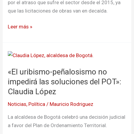
por el atraso que sufre el sector desde el 2015, ya
que las licitaciones de obras van en decaída.
Leer más »
«El
uribismo-
«El uribismo-peñalosismo no
peñalosismo
no
impedirá las soluciones del POT»:
impedirá
Claudia López
las
Noticias
,
Política
/
Mauricio Rodriguez
soluciones
del
La alcaldesa de Bogotá celebró una decisión judicial
POT»:
a favor del Plan de Ordenamiento Territorial.
Claudia