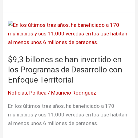
POT
$9,3
billones
se
han
$9,3 billones se han invertido en
invertido
en
los Programas de Desarrollo con
los
Enfoque Territorial
Programas
Noticias
,
Política
/
Mauricio Rodriguez
de
Desarrollo
En los últimos tres años, ha beneficiado a 170
con
municipios y sus 11.000 veredas en los que habitan
Enfoque
al menos unos 6 millones de personas.
Territorial