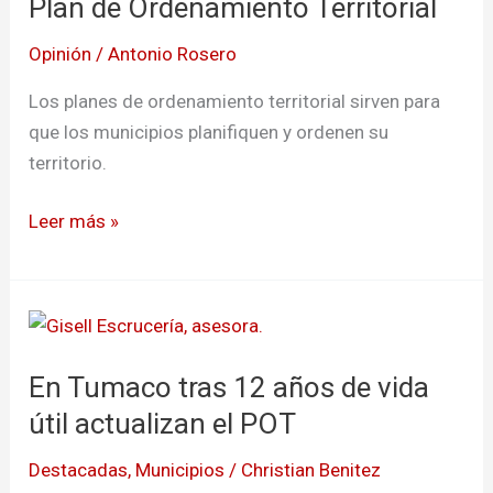
Plan de Ordenamiento Territorial
Ordenamiento
Territorial
Opinión
/
Antonio Rosero
Los planes de ordenamiento territorial sirven para
que los municipios planifiquen y ordenen su
territorio.
Leer más »
En
Tumaco
En Tumaco tras 12 años de vida
tras
12
útil actualizan el POT
años
Destacadas
,
Municipios
/
Christian Benitez
de