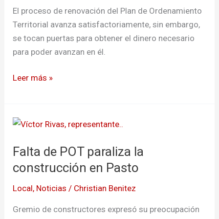
vida
El proceso de renovación del Plan de Ordenamiento
útil
Territorial avanza satisfactoriamente, sin embargo,
actualizan
se tocan puertas para obtener el dinero necesario
el
para poder avanzan en él.
POT
Leer más »
Falta
de
Falta de POT paraliza la
POT
paraliza
construcción en Pasto
la
Local
,
Noticias
/
Christian Benitez
construcción
en
Gremio de constructores expresó su preocupación
Pasto