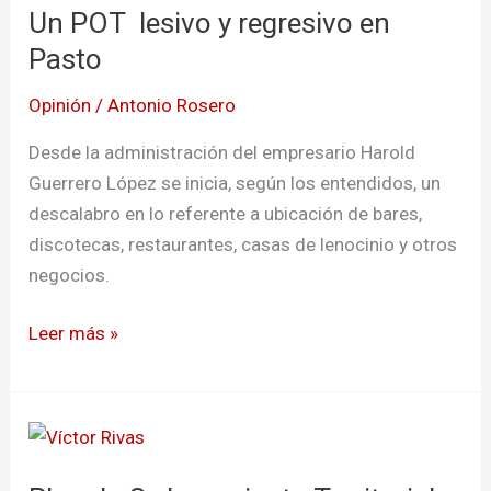
Un POT lesivo y regresivo en
lesivo
y
Pasto
regresivo
Opinión
/
Antonio Rosero
en
Pasto
Desde la administración del empresario Harold
Guerrero López se inicia, según los entendidos, un
descalabro en lo referente a ubicación de bares,
discotecas, restaurantes, casas de lenocinio y otros
negocios.
Leer más »
Plan
de