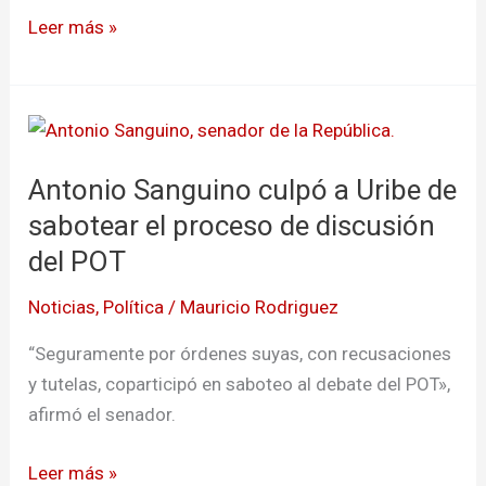
López
Leer más »
Antonio
Sanguino
Antonio Sanguino culpó a Uribe de
culpó
a
sabotear el proceso de discusión
Uribe
del POT
de
Noticias
,
Política
/
Mauricio Rodriguez
sabotear
el
“Seguramente por órdenes suyas, con recusaciones
proceso
y tutelas, coparticipó en saboteo al debate del POT»,
de
afirmó el senador.
discusión
del
Leer más »