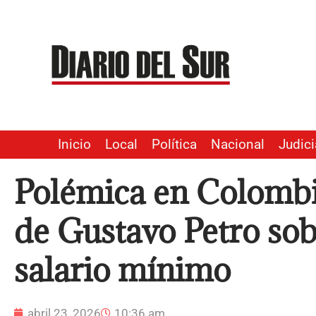
Ir
al
contenido
Inicio
Local
Política
Nacional
Judici
Polémica en Colombi
de Gustavo Petro so
salario mínimo
abril 23, 2026
10:36 am