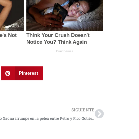
Pinterest
Next
SIGUIENTE
Mauricio Gaona irrumpe en la pelea entre Petro y Fico Gutiérrez por evento del M-19 en Medellín