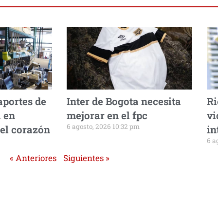
aportes de
Inter de Bogota necesita
Ri
 en
mejorar en el fpc
vi
6 agosto, 2026 10:32 pm
del corazón
in
6 a
« Anteriores
Siguientes »