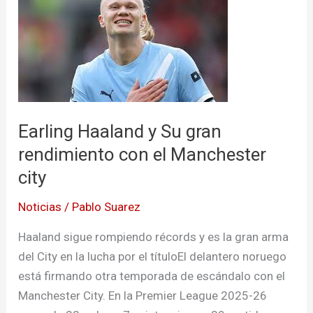
Haaland
y
Su
gran
rendimiento
con
Earling Haaland y Su gran
el
Manchester
rendimiento con el Manchester
city
city
Noticias
/
Pablo Suarez
Haaland sigue rompiendo récords y es la gran arma
del City en la lucha por el títuloEl delantero noruego
está firmando otra temporada de escándalo con el
Manchester City. En la Premier League 2025-26