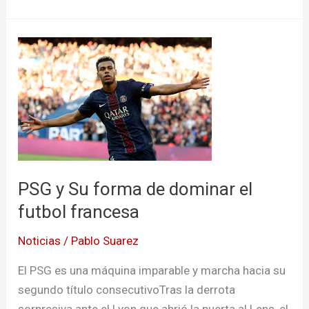
PSG
y
Su
forma
de
dominar
el
futbol
PSG y Su forma de dominar el
francesa
futbol francesa
Noticias
/
Pablo Suarez
El PSG es una máquina imparable y marcha hacia su
segundo título consecutivoTras la derrota