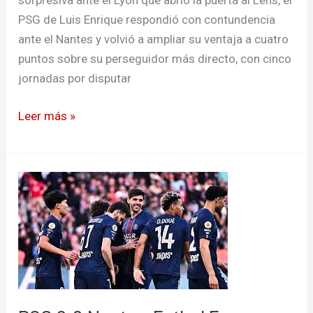
sorpresiva ante el Lyon que abrió la puerta al Lens, el
PSG de Luis Enrique respondió con contundencia
ante el Nantes y volvió a ampliar su ventaja a cuatro
puntos sobre su perseguidor más directo, con cinco
jornadas por disputar
Leer más »
PSG
3-
0
Nantes:
Futbol
Frances
ligue