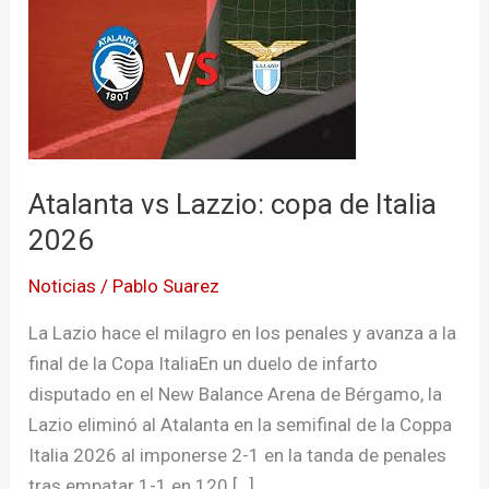
vs
Lazzio:
copa
de
Italia
2026
Atalanta vs Lazzio: copa de Italia
2026
Noticias
/
Pablo Suarez
La Lazio hace el milagro en los penales y avanza a la
final de la Copa ItaliaEn un duelo de infarto
disputado en el New Balance Arena de Bérgamo, la
Lazio eliminó al Atalanta en la semifinal de la Coppa
Italia 2026 al imponerse 2-1 en la tanda de penales
tras empatar 1-1 en 120 […]