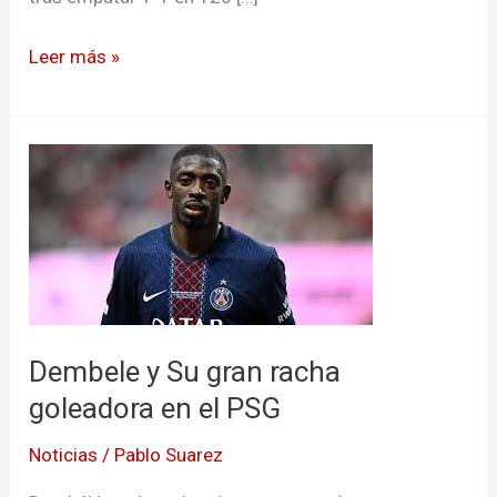
Leer más »
Dembele
y
Su
gran
racha
goleadora
en
Dembele y Su gran racha
el
goleadora en el PSG
PSG
Noticias
/
Pablo Suarez