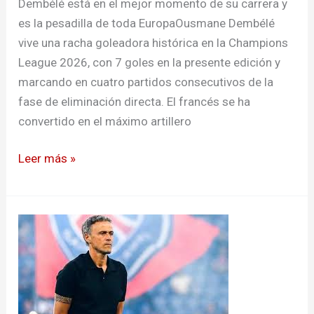
Dembélé está en el mejor momento de su carrera y
es la pesadilla de toda EuropaOusmane Dembélé
vive una racha goleadora histórica en la Champions
League 2026, con 7 goles en la presente edición y
marcando en cuatro partidos consecutivos de la
fase de eliminación directa. El francés se ha
convertido en el máximo artillero
Leer más »
Luis
Enrique
y
Su
perfecta