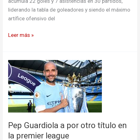
acumula 22 goles y 7 asistencias en 30 partidos,
liderando la tabla de goleadores y siendo el máximo
artífice ofensivo del
Leer más »
Pep
Guardiola
a
por
otro
título
en
Pep Guardiola a por otro título en
la
premier
la premier league