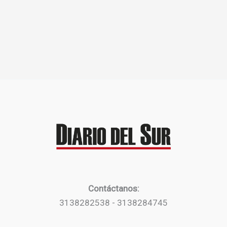
Contáctanos:
3138282538 - 3138284745