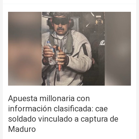
Apuesta
millonaria
con
información
clasificada:
cae
soldado
vinculado
a
captura
Apuesta millonaria con
de
información clasificada: cae
Maduro
soldado vinculado a captura de
Maduro