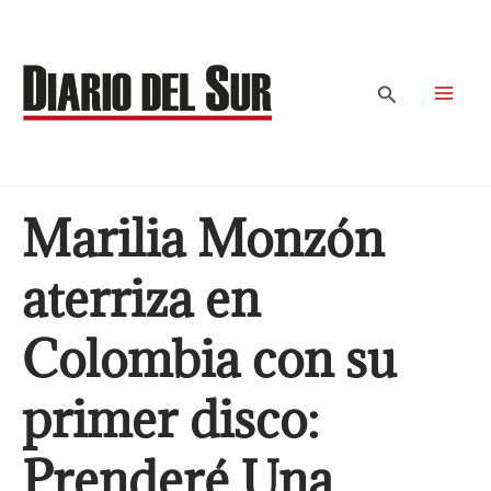
Ir
al
contenido
Buscar
Marilia Monzón
aterriza en
Colombia con su
primer disco:
Prenderé Una