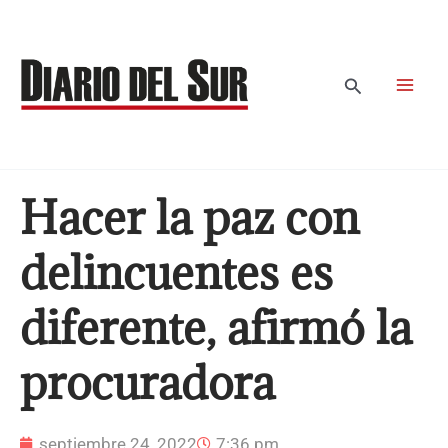
Ir
al
contenido
Buscar
Hacer la paz con
delincuentes es
diferente, afirmó la
procuradora
septiembre 24, 2022
7:36 pm