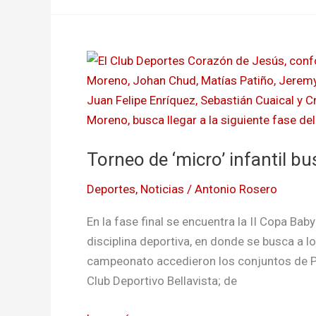
Torneo
de
‘micro’
infantil
busca
Torneo de ‘micro’ infantil bu
a
los
Deportes
,
Noticias
/
Antonio Rosero
semifinalistas
En la fase final se encuentra la II Copa Ba
disciplina deportiva, en donde se busca a lo
campeonato accedieron los conjuntos de Pa
Club Deportivo Bellavista; de