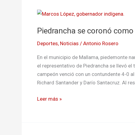
Piedrancha
se
Piedrancha se coronó como
coronó
como
Deportes
,
Noticias
/
Antonio Rosero
campeón
del
En el municipio de Mallama, piedemonte na
interesguardos
el representativo de Piedrancha se llevó el t
campeón venció con un contundente 4-0 al 
Richard Santander y Darío Santacruz. Al re
Leer más »