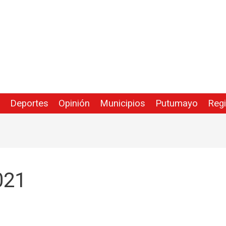
Deportes
Opinión
Municipios
Putumayo
Reg
021