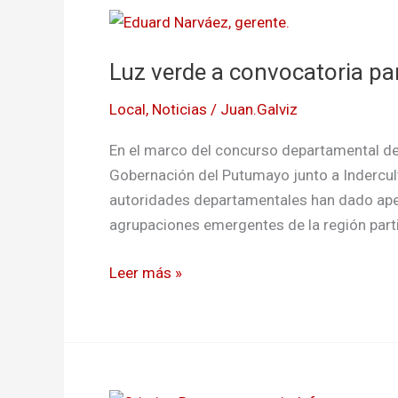
Luz
verde
Luz verde a convocatoria pa
a
convocatoria
Local
,
Noticias
/
Juan.Galviz
para
festival
En el marco del concurso departamental de
de
Gobernación del Putumayo junto a Indercultu
música
autoridades departamentales han dado apert
campesina
agrupaciones emergentes de la región partic
Leer más »