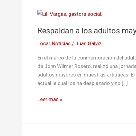
Respaldan
a
Respaldan a los adultos ma
los
adultos
Local
,
Noticias
/
Juan.Galviz
mayores
en
En el marco de la conmemoración del adulto
La
de John Wilmer Rosero, realizó una jornad
Hormiga
adultos mayores en muestras artísticas. El 
actual la cual los ha desplazado y no […]
Leer más »