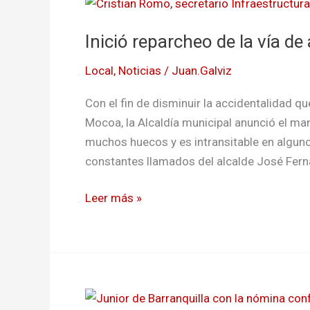
Inició
reparcheo
Inició reparcheo de la vía de
de
la
Local
,
Noticias
/
Juan.Galviz
vía
de
Con el fin de disminuir la accidentalidad q
acceso
Mocoa, la Alcaldía municipal anunció el ma
a
muchos huecos y es intransitable en algunos
Puerto
constantes llamados del alcalde José Ferna
Asís
Leer más »
Junior