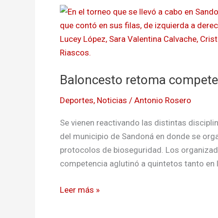
Baloncesto
retoma
competencia
en
Nariño
Baloncesto retoma compete
Deportes
,
Noticias
/
Antonio Rosero
Se vienen reactivando las distintas discipl
del municipio de Sandoná en donde se org
protocolos de bioseguridad. Los organizad
competencia aglutinó a quintetos tanto en
Leer más »