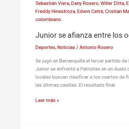
se
afianza
entre
los
Junior se afianza entre los
ocho
de
Deportes
,
Noticias
/
Antonio Rosero
Colombia
Se jugó en Barranquilla el tercer partido d
Junior se enfrentó a Patriotas en un duelo
locales buscan clasificar a los cuartos de f
las últimas casillas. El resultado final
Leer más »