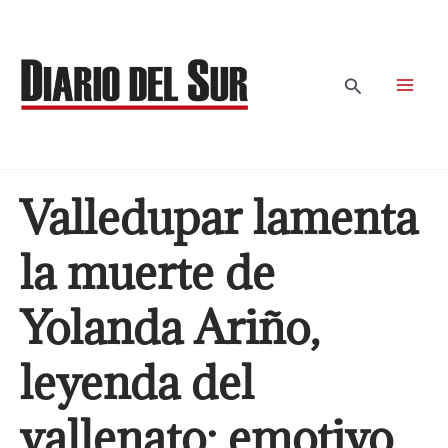
Ir
al
contenido
Buscar
Valledupar lamenta
la muerte de
Yolanda Ariño,
leyenda del
vallenato: emotivo