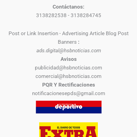
Contáctanos:
3138282538 - 3138284745
Post or Link Insertion - Advertising Article Blog Post
Banners
:
ads.digital@hsbnoticias.com
Avisos
publicidad@hsbnoticias.com
comercial@hsbnoticias.com
PQR Y Rectificaciones
notificacionesepds@gmail.com