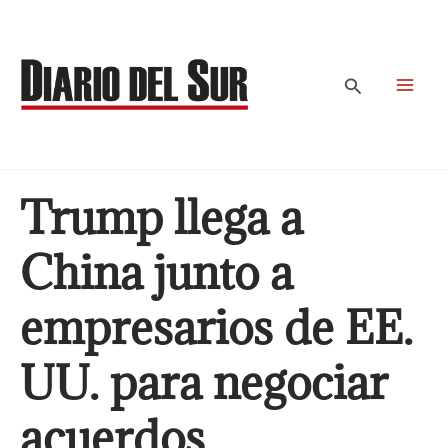
Ir
al
contenido
Buscar
Trump llega a
China junto a
empresarios de EE.
UU. para negociar
acuerdos