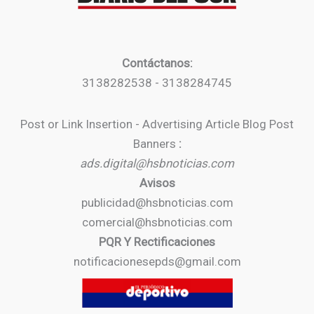
Contáctanos:
3138282538 - 3138284745
Post or Link Insertion - Advertising Article Blog Post
Banners
:
ads.digital@hsbnoticias.com
Avisos
publicidad@hsbnoticias.com
comercial@hsbnoticias.com
PQR Y Rectificaciones
notificacionesepds@gmail.com