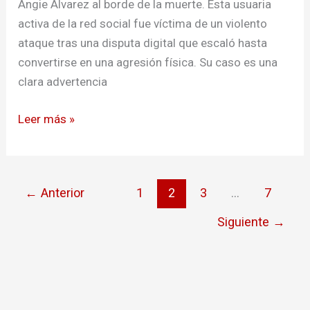
comenzó
Angie Álvarez al borde de la muerte. Esta usuaria
en
activa de la red social fue víctima de un violento
TikTok
ataque tras una disputa digital que escaló hasta
convertirse en una agresión física. Su caso es una
clara advertencia
Leer más »
←
Anterior
1
2
3
…
7
Siguiente
→