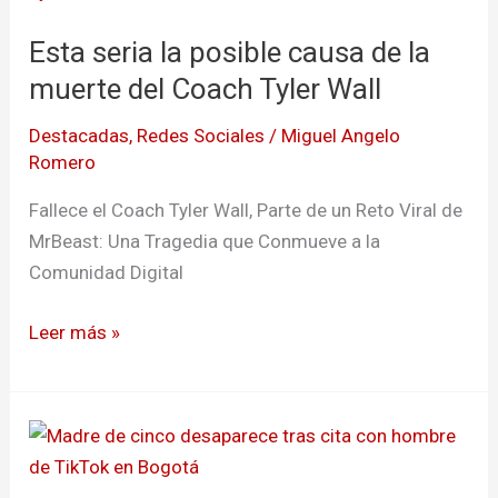
la
Esta seria la posible causa de la
posible
causa
muerte del Coach Tyler Wall
de
Destacadas
,
Redes Sociales
/
Miguel Angelo
la
Romero
muerte
del
Fallece el Coach Tyler Wall, Parte de un Reto Viral de
Coach
MrBeast: Una Tragedia que Conmueve a la
Tyler
Comunidad Digital
Wall
Leer más »
Madre
de
cinco