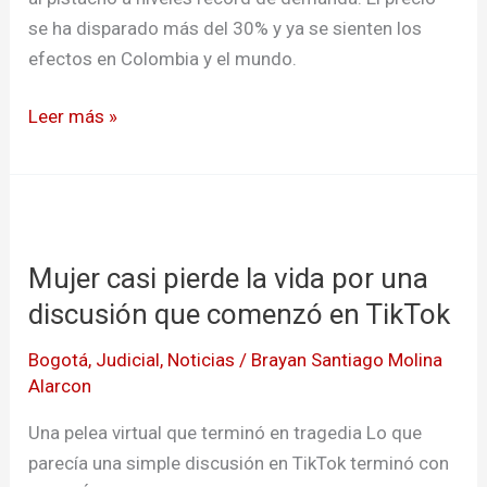
nuevo
se ha disparado más del 30% y ya se sienten los
oro
efectos en Colombia y el mundo.
verde
Leer más »
Mujer
casi
Mujer casi pierde la vida por una
pierde
la
discusión que comenzó en TikTok
vida
Bogotá
,
Judicial
,
Noticias
/
Brayan Santiago Molina
por
Alarcon
una
discusión
Una pelea virtual que terminó en tragedia Lo que
que
parecía una simple discusión en TikTok terminó con