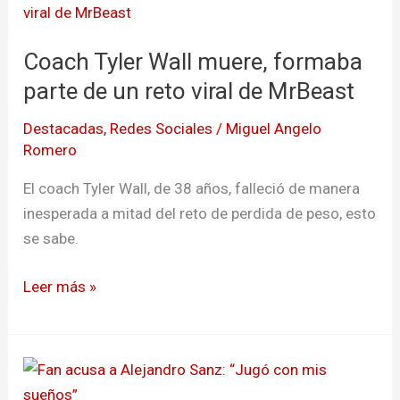
Tyler
Wall muere,
Coach Tyler Wall muere, formaba
formaba
parte
parte de un reto viral de MrBeast
de
Destacadas
,
Redes Sociales
/
Miguel Angelo
un
Romero
reto
viral
El coach Tyler Wall, de 38 años, falleció de manera
de
inesperada a mitad del reto de perdida de peso, esto
MrBeast
se sabe.
Leer más »
Fan
acusa