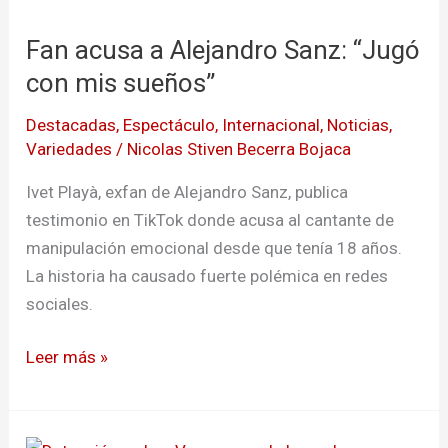
a
Fan acusa a Alejandro Sanz: “Jugó
Alejandro
Sanz:
con mis sueños”
“Jugó
Destacadas
,
Espectáculo
,
Internacional
,
Noticias
,
con
Variedades
/
Nicolas Stiven Becerra Bojaca
mis
sueños”
Ivet Playà, exfan de Alejandro Sanz, publica
testimonio en TikTok donde acusa al cantante de
manipulación emocional desde que tenía 18 años.
La historia ha causado fuerte polémica en redes
sociales.
Leer más »