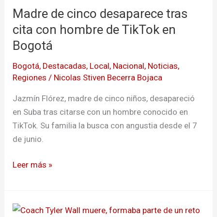
Madre de cinco desaparece tras
desaparece
tras
cita con hombre de TikTok en
cita
Bogotá
con
Bogotá
,
Destacadas
,
Local
,
Nacional
,
Noticias
,
hombre
Regiones
/
Nicolas Stiven Becerra Bojaca
de
TikTok
Jazmín Flórez, madre de cinco niños, desapareció
en
en Suba tras citarse con un hombre conocido en
Bogotá
TikTok. Su familia la busca con angustia desde el 7
de junio.
Leer más »
Coach