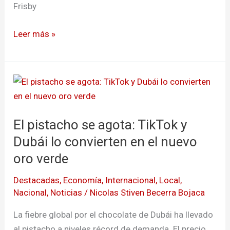
Frisby
Leer más »
El
pistacho
se
El pistacho se agota: TikTok y
agota:
TikTok
Dubái lo convierten en el nuevo
y
oro verde
Dubái
Destacadas
,
Economía
,
Internacional
,
Local
,
lo
Nacional
,
Noticias
/
Nicolas Stiven Becerra Bojaca
convierten
en
La fiebre global por el chocolate de Dubái ha llevado
el
al pistacho a niveles récord de demanda. El precio