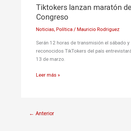
Tiktokers lanzan maratón de
maratón
de
Congreso
entrevistas
Noticias
,
Política
/
Mauricio Rodriguez
de
candidatos
Serán 12 horas de transmisión el sábado y
al
reconocidos TikTokers del país entrevistar
Congreso
13 de marzo.
Leer más »
←
Anterior