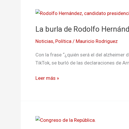
La
burla
La burla de Rodolfo Hernán
de
Rodolfo
Noticias
,
Política
/
Mauricio Rodriguez
Hernández
al
Con la frase “¿quién será el del alzheimer
senador
TikTok, se burló de las declaraciones de A
Armando
Benedetti
Leer más »
Tiktokers
lanzan