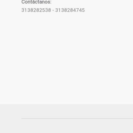
Contáctanos:
3138282538 - 3138284745