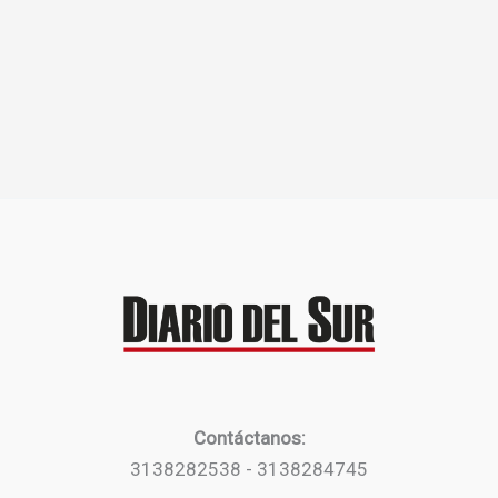
Contáctanos:
3138282538 - 3138284745