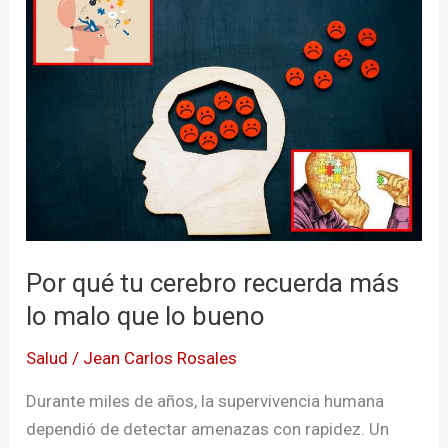
qué
tu
cerebro
recuerda
más
lo
malo
que
lo
bueno
Por qué tu cerebro recuerda más
lo malo que lo bueno
Salud
/
Jean Carlos Rosales
Durante miles de años, la supervivencia humana
dependió de detectar amenazas con rapidez. Un