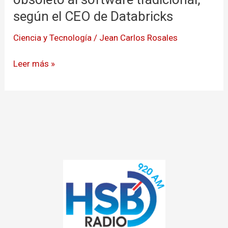
de
según el CEO de Databricks
agentes
Ciencia y Tecnología
/
Jean Carlos Rosales
podría
dejar
Leer más »
obsoleto
al
software
tradicional,
según
el
CEO
de
Databricks