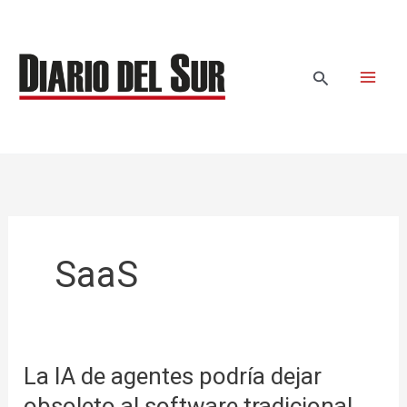
Ir
al
contenido
Buscar
SaaS
La IA de agentes podría dejar
La
IA
obsoleto al software tradicional,