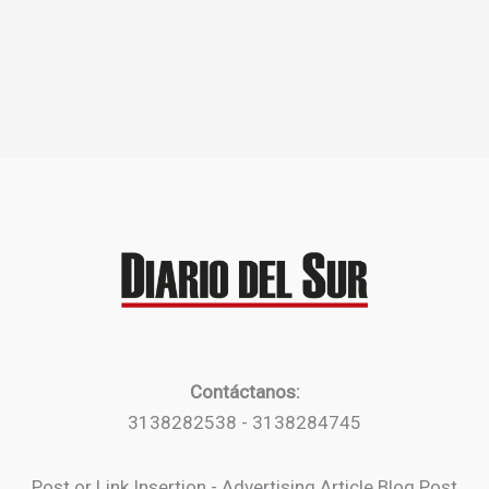
Contáctanos:
3138282538 - 3138284745
Post or Link Insertion - Advertising Article Blog Post