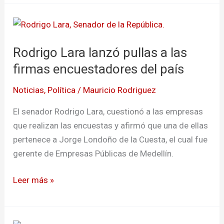
Rodrigo
Lara
Rodrigo Lara lanzó pullas a las
lanzó
pullas
firmas encuestadores del país
a
Noticias
,
Política
/
Mauricio Rodriguez
las
firmas
El senador Rodrigo Lara, cuestionó a las empresas
encuestadores
que realizan las encuestas y afirmó que una de ellas
del
pertenece a Jorge Londoño de la Cuesta, el cual fue
país
gerente de Empresas Públicas de Medellín.
Leer más »