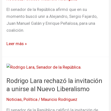
se
El senador de la República afirmó que en su
unió
momento buscó unir a Alejandro, Sergio Fajardo,
a
Juan Manuel Galán y Enrique Peñalosa, para una
la
coalición.
campaña
de
Leer más »
Alejandro
Gaviria
Rodrigo
Lara
Rodrigo Lara rechazó la invitación
rechazó
la
a unirse al Nuevo Liberalismo
invitación
Noticias
,
Política
/
Mauricio Rodriguez
a
unirse
El senador de la República calificó la invitación de