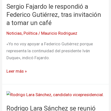
Sergio Fajardo le respondió a
le
respondió
Federico Gutiérrez, tras invitación
a
a tomar un café
Federico
Noticias
,
Política
/
Mauricio Rodriguez
Gutiérrez,
tras
«Yo no voy apoyar a Federico Gutiérrez porque
invitación
representa la continuidad del presidente Iván
a
Duque», indicó Fajardo.
tomar
un
Leer más »
café
Rodrigo
Lara
Rodrigo Lara Sánchez se reunió
Sánchez