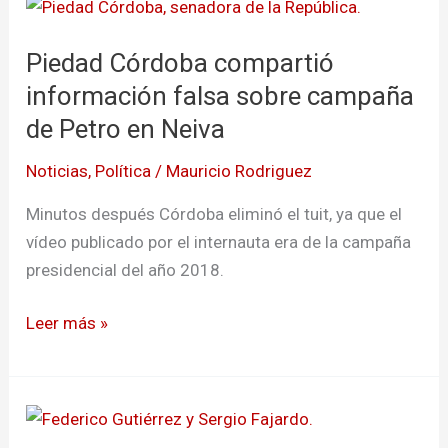
Piedad
Córdoba
Piedad Córdoba compartió
compartió
información
información falsa sobre campaña
falsa
de Petro en Neiva
sobre
Noticias
,
Política
/
Mauricio Rodriguez
campaña
de
Minutos después Córdoba eliminó el tuit, ya que el
Petro
vídeo publicado por el internauta era de la campaña
en
presidencial del año 2018.
Neiva
Leer más »
Sergio
Fajardo