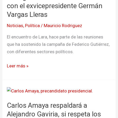
se
con el exvicepresidente Germán
reunió
Vargas Lleras
con
Noticias
,
Política
/
Mauricio Rodriguez
el
exvicepresidente
El encuentro de Lara, hace parte de las reuniones
Germán
que ha sostenido la campaña de Federico Gutiérrez,
Vargas
con diferentes sectores políticos.
Lleras
Leer más »
Carlos
Amaya
Carlos Amaya respaldará a
respaldará
a
Alejandro Gaviria, si respeta los