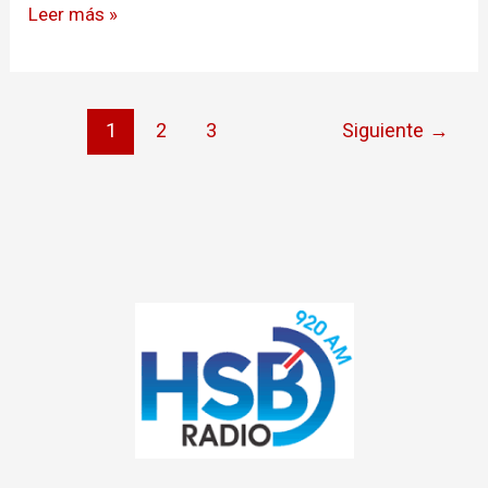
Juan
Leer más »
Manuel
Galán
1
2
3
Siguiente
→