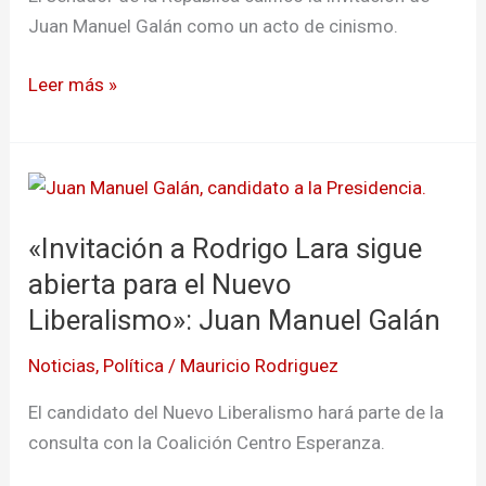
al
Juan Manuel Galán como un acto de cinismo.
Nuevo
Liberalismo
Leer más »
«Invitación
a
«Invitación a Rodrigo Lara sigue
Rodrigo
Lara
abierta para el Nuevo
sigue
Liberalismo»: Juan Manuel Galán
abierta
Noticias
,
Política
/
Mauricio Rodriguez
para
el
El candidato del Nuevo Liberalismo hará parte de la
Nuevo
consulta con la Coalición Centro Esperanza.
Liberalismo»: