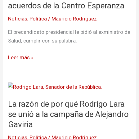
Alejandro
acuerdos de la Centro Esperanza
Gaviria,
Noticias
,
Política
/
Mauricio Rodriguez
si
respeta
El precandidato presidencial le pidió al exministro de
los
Salud, cumplir con su palabra.
acuerdos
de
Leer más »
la
Centro
Esperanza
La
razón
La razón de por qué Rodrigo Lara
de
por
se unió a la campaña de Alejandro
qué
Gaviria
Rodrigo
Noticias
,
Política
/
Mauricio Rodriguez
Lara