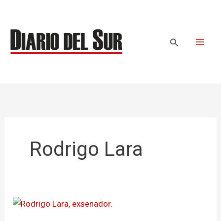
Ir
al
contenido
Buscar
Rodrigo Lara
Lara,
decepcionado