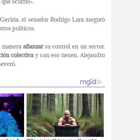
o que ocurrió».
Gaviria, el senador Rodrigo Lara aseguró
tros políticos.
a manera
afianzar
su control en un sector.
ción colectiva
y con eso tienen. Alejandro
severó.