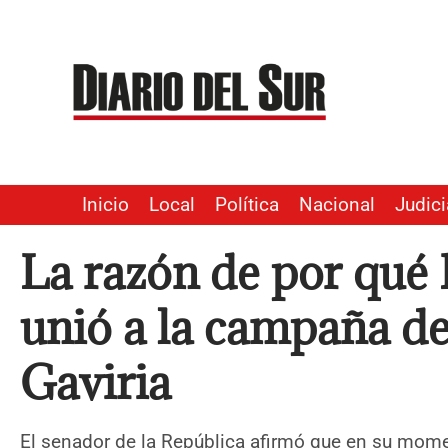
Ir
al
contenido
Inicio
Local
Política
Nacional
Judici
La razón de por qué 
unió a la campaña d
Gaviria
El senador de la República afirmó que en su mome