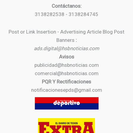
Contáctanos:
3138282538 - 3138284745
Post or Link Insertion - Advertising Article Blog Post
Banners
:
ads.digital@hsbnoticias.com
Avisos
publicidad@hsbnoticias.com
comercial@hsbnoticias.com
PQR Y Rectificaciones
notificacionesepds@gmail.com