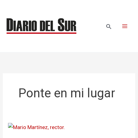
Ir
al
contenido
Buscar
Ponte en mi lugar
En
Pasto