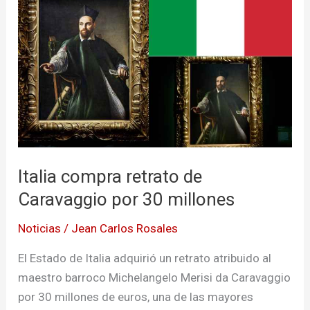
retrato
de
Caravaggio
por
30
millones
Italia compra retrato de
Caravaggio por 30 millones
Noticias
/
Jean Carlos Rosales
El Estado de Italia adquirió un retrato atribuido al
maestro barroco Michelangelo Merisi da Caravaggio
por 30 millones de euros, una de las mayores