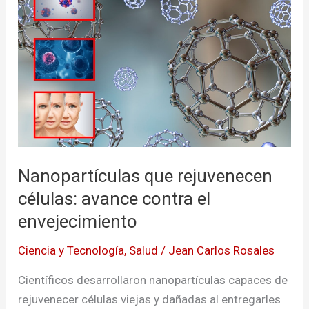
rejuvenecen
células:
avance
contra
el
envejecimiento
Nanopartículas que rejuvenecen
células: avance contra el
envejecimiento
Ciencia y Tecnología
,
Salud
/
Jean Carlos Rosales
Científicos desarrollaron nanopartículas capaces de
rejuvenecer células viejas y dañadas al entregarles