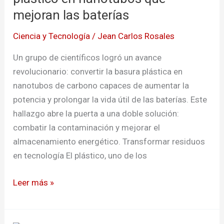
convierten
mejoran las baterías
plástico
Ciencia y Tecnología
/
Jean Carlos Rosales
en
nanotubos
Un grupo de científicos logró un avance
que
revolucionario: convertir la basura plástica en
mejoran
nanotubos de carbono capaces de aumentar la
las
potencia y prolongar la vida útil de las baterías. Este
baterías
hallazgo abre la puerta a una doble solución:
combatir la contaminación y mejorar el
almacenamiento energético. Transformar residuos
en tecnología El plástico, uno de los
Leer más »