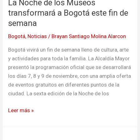
La Noche de los Museos
de
los
transformará a Bogotá este fin de
Museos
semana
transformará
Bogotá
,
Noticias
/
Brayan Santiago Molina Alarcon
a
Bogotá
Bogotá vivirá un fin de semana lleno de cultura, arte
este
y actividades para toda la familia. La Alcaldía Mayor
fin
presentó la programación oficial que se desarrollará
de
los días 7, 8 y 9 de noviembre, con una amplia oferta
semana
de eventos gratuitos en diferentes puntos de la
ciudad. La sexta edición de la Noche de los
Leer más »
Fortalecen