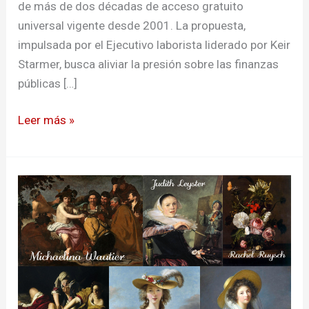
de más de dos décadas de acceso gratuito
universal vigente desde 2001. La propuesta,
impulsada por el Ejecutivo laborista liderado por Keir
Starmer, busca aliviar la presión sobre las finanzas
públicas […]
Leer más »
Mujeres
artistas
borradas:
5
obras
atribuidas
a