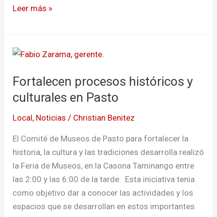
Leer más »
Fortalecen
procesos
Fortalecen procesos históricos y
históricos
y
culturales en Pasto
culturales
Local
,
Noticias
/
Christian Benitez
en
Pasto
El Comité de Museos de Pasto para fortalecer la
historia, la cultura y las tradiciones desarrolla realizó
la Feria de Museos, en la Casona Taminango entre
las 2:00 y las 6:00 de la tarde. Esta iniciativa tenia
como objetivo dar a conocer las actividades y los
espacios que se desarrollan en estos importantes