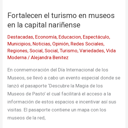
el
Fortalecen el turismo en museos
turismo
en
en la capital nariñense
museos
Destacadas
,
Economía
,
Educacion
,
Espectáculo
,
en
Municipios
,
Noticias
,
Opinión
,
Redes Sociales
,
la
Regiones
,
Social
,
Social
,
Turismo
,
Variedades
,
Vida
capital
Moderna
/
Alejandra Benitez
nariñense
En conmemoración del Día Internacional de los
Museos, se llevó a cabo un evento especial donde se
lanzó el pasaporte ‘Descubre la Magia de los
Museos de Pasto’ el cual facilitará el acceso a la
información de estos espacios e incentivar así sus
visitas. El pasaporte contiene un mapa con los
museos de la red,