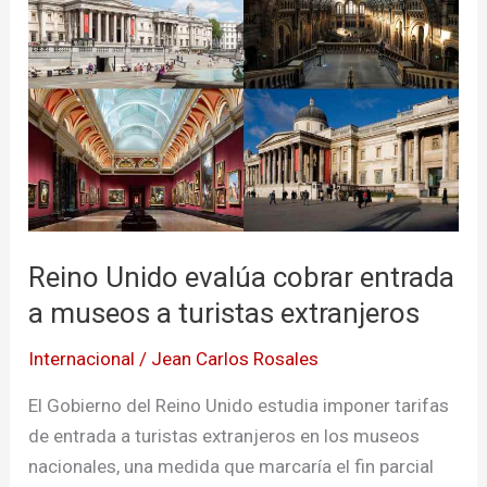
evalúa
cobrar
entrada
a
museos
a
turistas
extranjeros
Reino Unido evalúa cobrar entrada
a museos a turistas extranjeros
Internacional
/
Jean Carlos Rosales
El Gobierno del Reino Unido estudia imponer tarifas
de entrada a turistas extranjeros en los museos
nacionales, una medida que marcaría el fin parcial