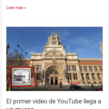
Leer más »
El
primer
video
de
YouTube
llega
a
un
museo
El primer video de YouTube llega a