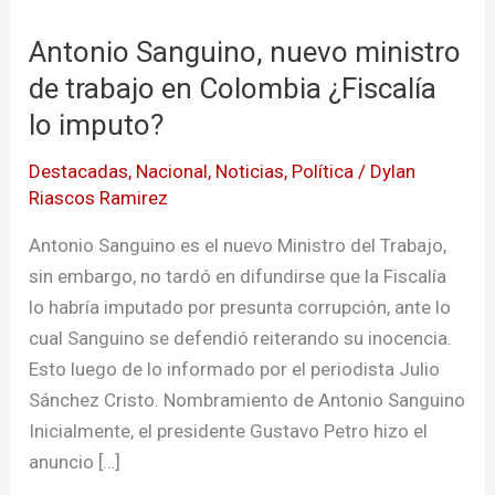
Sanguino,
Antonio Sanguino, nuevo ministro
nuevo
ministro
de trabajo en Colombia ¿Fiscalía
de
lo imputo?
trabajo
Destacadas
,
Nacional
,
Noticias
,
Política
/
Dylan
en
Riascos Ramirez
Colombia
¿Fiscalía
Antonio Sanguino es el nuevo Ministro del Trabajo,
lo
sin embargo, no tardó en difundirse que la Fiscalía
imputo?
lo habría imputado por presunta corrupción, ante lo
cual Sanguino se defendió reiterando su inocencia.
Esto luego de lo informado por el periodista Julio
Sánchez Cristo. Nombramiento de Antonio Sanguino
Inicialmente, el presidente Gustavo Petro hizo el
anuncio […]