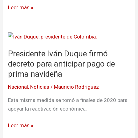
Leer más »
Presidente
Iván
Presidente Iván Duque firmó
Duque
firmó
decreto para anticipar pago de
decreto
prima navideña
para
Nacional
,
Noticias
/
Mauricio Rodriguez
anticipar
pago
Esta misma medida se tomó a finales de 2020 para
de
apoyar la reactivación económica.
prima
navideña
Leer más »