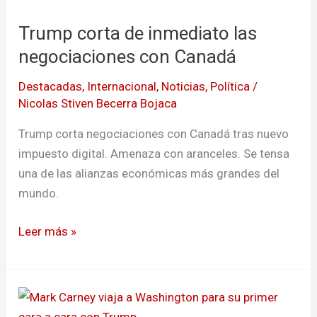
de
Trump corta de inmediato las
inmediato
las
negociaciones con Canadá
negociaciones
Destacadas
,
Internacional
,
Noticias
,
Política
/
con
Nicolas Stiven Becerra Bojaca
Canadá
Trump corta negociaciones con Canadá tras nuevo
impuesto digital. Amenaza con aranceles. Se tensa
una de las alianzas económicas más grandes del
mundo.
Leer más »
Mark
Carney