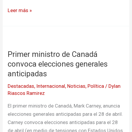
Leer más »
Primer
ministro
Primer ministro de Canadá
de
Canadá
convoca elecciones generales
convoca
anticipadas
elecciones
Destacadas
,
Internacional
,
Noticias
,
Política
/
Dylan
generales
Riascos Ramirez
anticipadas
El primer ministro de Canadá, Mark Carney, anuncia
elecciones generales anticipadas para el 28 de abril.
Carney convoca elecciones anticipadas para el 28
de abril (en medio de tensiones con Estados Unidos