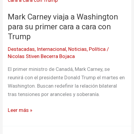
viaja
Mark Carney viaja a Washington
a
Washington
para su primer cara a cara con
para
Trump
su
Destacadas
,
Internacional
,
Noticias
,
Política
/
primer
Nicolas Stiven Becerra Bojaca
cara
a
El primer ministro de Canadá, Mark Carney, se
cara
reunirá con el presidente Donald Trump el martes en
con
Washington. Buscan redefinir la relación bilateral
Trump
tras tensiones por aranceles y soberanía.
Leer más »