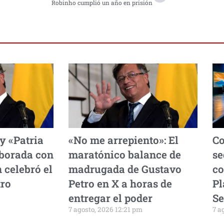
Robinho cumplió un año en prisión
 y «Patria
«No me arrepiento»: El
Co
lborada con
maratónico balance de
se
 celebró el
madrugada de Gustavo
co
tro
Petro en X a horas de
Pl
entregar el poder
Se
7 agosto, 2026 12:21 pm
7 a