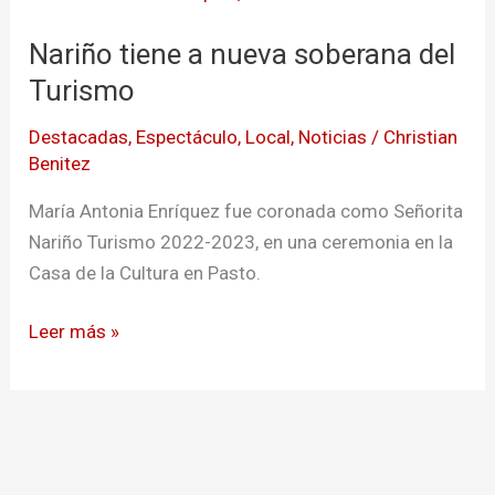
tiene
Nariño tiene a nueva soberana del
a
nueva
Turismo
soberana
Destacadas
,
Espectáculo
,
Local
,
Noticias
/
Christian
del
Benitez
Turismo
María Antonia Enríquez fue coronada como Señorita
Nariño Turismo 2022-2023, en una ceremonia en la
Casa de la Cultura en Pasto.
Leer más »