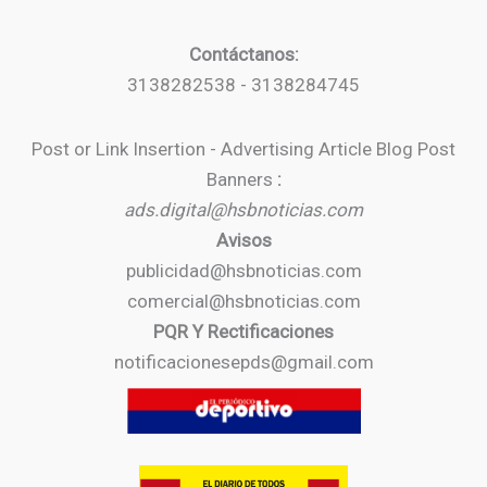
Contáctanos:
3138282538 - 3138284745
Post or Link Insertion - Advertising Article Blog Post
Banners
:
ads.digital@hsbnoticias.com
Avisos
publicidad@hsbnoticias.com
comercial@hsbnoticias.com
PQR Y Rectificaciones
notificacionesepds@gmail.com