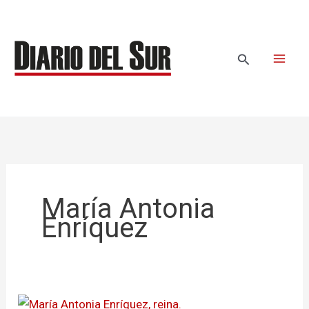
Ir
al
contenido
Buscar
María Antonia
Enríquez
Nariño