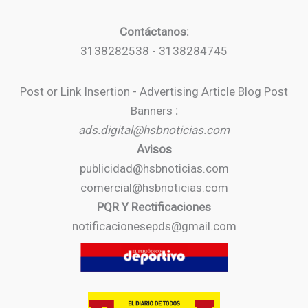
Contáctanos:
3138282538 - 3138284745
Post or Link Insertion - Advertising Article Blog Post
Banners
:
ads.digital@hsbnoticias.com
Avisos
publicidad@hsbnoticias.com
comercial@hsbnoticias.com
PQR Y Rectificaciones
notificacionesepds@gmail.com