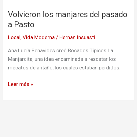
manjares
Volvieron los manjares del pasado
del
pasado
a Pasto
a
Local
,
Vida Moderna
/
Hernan Insuasti
Pasto
Ana Lucía Benavides creó Bocados Típicos La
Manjarcita, una idea encaminada a rescatar los
mecatos de antaño, los cuales estaban perdidos.
Leer más »