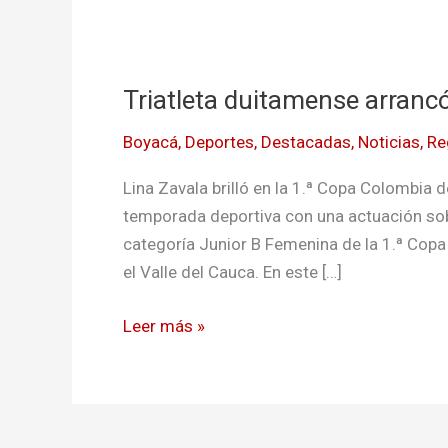
Triatleta
duitamense
Triatleta duitamense arranc
arrancó
con
Boyacá
,
Deportes
,
Destacadas
,
Noticias
,
Re
destacada
victoria
Lina Zavala brilló en la 1.ª Copa Colombia d
temporada deportiva con una actuación sobr
categoría Junior B Femenina de la 1.ª Copa 
el Valle del Cauca. En este […]
Leer más »