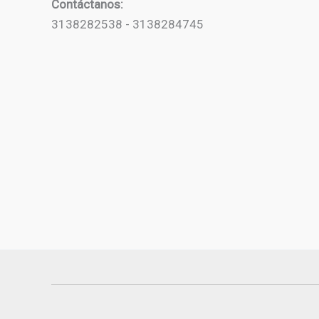
Contáctanos:
3138282538 - 3138284745