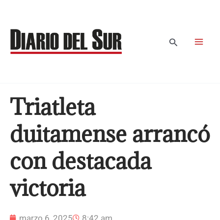
Ir
al
contenido
Buscar
Triatleta
duitamense arrancó
con destacada
victoria
marzo 6, 2025
8:42 am