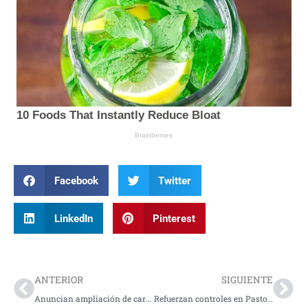
Facebook
Twitter
LinkedIn
Pinterest
Prev
Nex
ANTERIOR
SIGUIENTE
Anuncian ampliación de carceletas en Pasto ante crisis de hacinamiento
Refuerzan controles en Pasto para combatir delitos