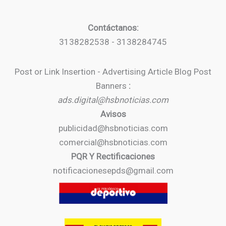
Contáctanos:
3138282538 - 3138284745
Post or Link Insertion - Advertising Article Blog Post
Banners
:
ads.digital@hsbnoticias.com
Avisos
publicidad@hsbnoticias.com
comercial@hsbnoticias.com
PQR Y Rectificaciones
notificacionesepds@gmail.com