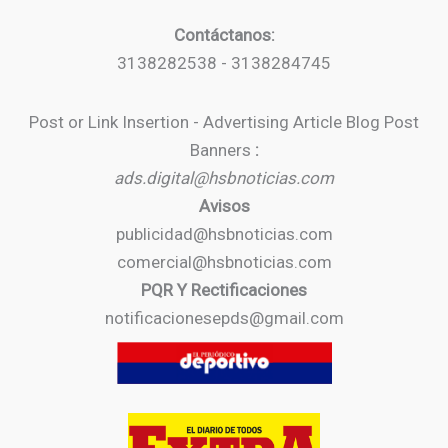
Contáctanos:
3138282538 - 3138284745
Post or Link Insertion - Advertising Article Blog Post
Banners
:
ads.digital@hsbnoticias.com
Avisos
publicidad@hsbnoticias.com
comercial@hsbnoticias.com
PQR Y Rectificaciones
notificacionesepds@gmail.com