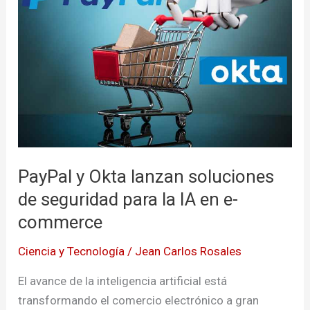
Okta
lanzan
soluciones
de
seguridad
para
la
IA
en
PayPal y Okta lanzan soluciones
e-
de seguridad para la IA en e-
commerce
commerce
Ciencia y Tecnología
/
Jean Carlos Rosales
El avance de la inteligencia artificial está
transformando el comercio electrónico a gran