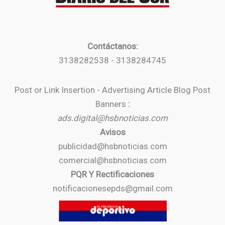
Contáctanos:
3138282538 - 3138284745
Post or Link Insertion - Advertising Article Blog Post
Banners
:
ads.digital@hsbnoticias.com
Avisos
publicidad@hsbnoticias.com
comercial@hsbnoticias.com
PQR Y Rectificaciones
notificacionesepds@gmail.com