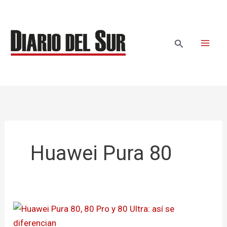
Ir
al
contenido
Buscar
Huawei Pura 80
Huawei
Pura