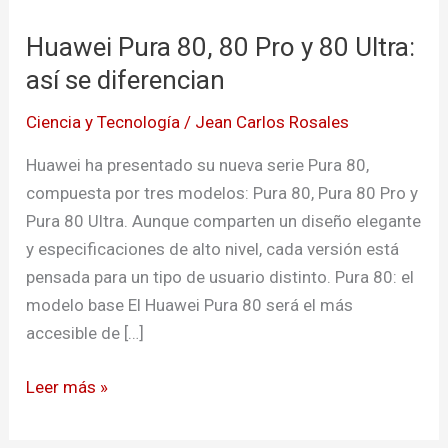
80,
Huawei Pura 80, 80 Pro y 80 Ultra:
80
Pro
así se diferencian
y
Ciencia y Tecnología
/
Jean Carlos Rosales
80
Ultra:
Huawei ha presentado su nueva serie Pura 80,
así
compuesta por tres modelos: Pura 80, Pura 80 Pro y
se
Pura 80 Ultra. Aunque comparten un diseño elegante
diferencian
y especificaciones de alto nivel, cada versión está
pensada para un tipo de usuario distinto. Pura 80: el
modelo base El Huawei Pura 80 será el más
accesible de […]
Leer más »