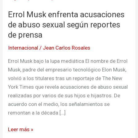
enfrenta
Errol Musk enfrenta acusaciones
acusaciones
de
de abuso sexual según reportes
abuso
de prensa
sexual
Internacional
/
Jean Carlos Rosales
según
reportes
Errol Musk bajo la lupa mediática El nombre de Errol
de
Musk, padre del empresario tecnológico Elon Musk,
prensa
volvió a los titulares tras un reportaje de The New
York Times que revela acusaciones de abuso sexual
realizadas por varios de sus hijos e hijastros. De
acuerdo con el medio, los señalamientos se
remontan a la década […]
Leer más »