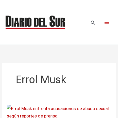
Ir
al
contenido
Buscar
Errol Musk
Errol
Musk