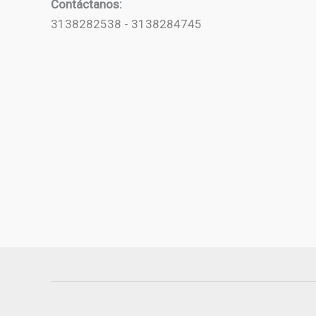
Contáctanos:
3138282538 - 3138284745