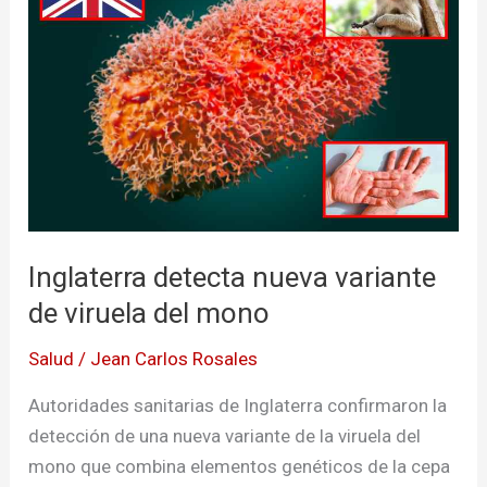
nueva
variante
de
viruela
del
mono
Inglaterra detecta nueva variante
de viruela del mono
Salud
/
Jean Carlos Rosales
Autoridades sanitarias de Inglaterra confirmaron la
detección de una nueva variante de la viruela del
mono que combina elementos genéticos de la cepa