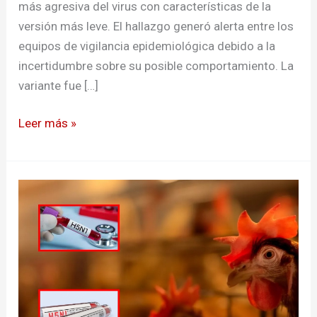
más agresiva del virus con características de la
versión más leve. El hallazgo generó alerta entre los
equipos de vigilancia epidemiológica debido a la
incertidumbre sobre su posible comportamiento. La
variante fue […]
Leer más »
Virus
de
gripe
aviar
resistentes
a
la