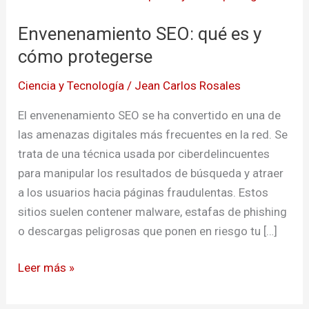
SEO:
Envenenamiento SEO: qué es y
qué
es
cómo protegerse
y
Ciencia y Tecnología
/
Jean Carlos Rosales
cómo
protegerse
El envenenamiento SEO se ha convertido en una de
las amenazas digitales más frecuentes en la red. Se
trata de una técnica usada por ciberdelincuentes
para manipular los resultados de búsqueda y atraer
a los usuarios hacia páginas fraudulentas. Estos
sitios suelen contener malware, estafas de phishing
o descargas peligrosas que ponen en riesgo tu […]
Leer más »