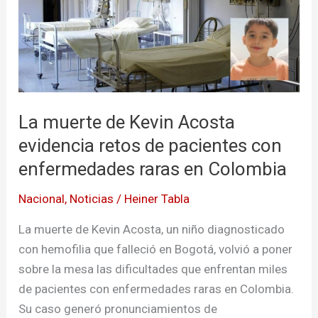
Kevin
Acosta
evidencia
retos
de
pacientes
La muerte de Kevin Acosta
con
evidencia retos de pacientes con
enfermedades
enfermedades raras en Colombia
raras
en
Nacional
,
Noticias
/
Heiner Tabla
Colombia
La muerte de Kevin Acosta, un niño diagnosticado
con hemofilia que falleció en Bogotá, volvió a poner
sobre la mesa las dificultades que enfrentan miles
de pacientes con enfermedades raras en Colombia.
Su caso generó pronunciamientos de