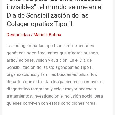
voz
invisibles”: el mundo se une en el
para
Día de Sensibilización de las
las
Colagenopatías Tipo II
enfermedades
invisibles”:
Destacadas
/
Mariela Botina
el
Las colagenopatías tipo II son enfermedades
mundo
genéticas poco frecuentes que afectan huesos,
se
articulaciones, visión y audición. En el Día de
une
Sensibilización de las Colagenopatías Tipo II,
en
organizaciones y familias buscan visibilizar los
el
desafíos que enfrentan los pacientes, promover el
Día
diagnóstico temprano y exigir mayor acceso a
de
tratamientos, investigación e inclusión social para
Sensibilización
quienes conviven con estas condiciones raras.
de
las