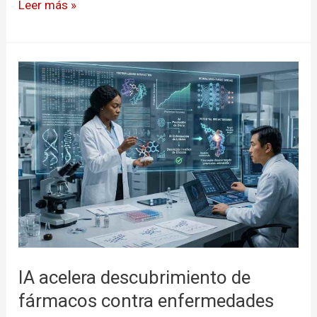
Leer más »
Colagenopatías
Tipo
II
IA
acelera
descubrimiento
de
fármacos
contra
enfermedades
incurables
IA acelera descubrimiento de
fármacos contra enfermedades