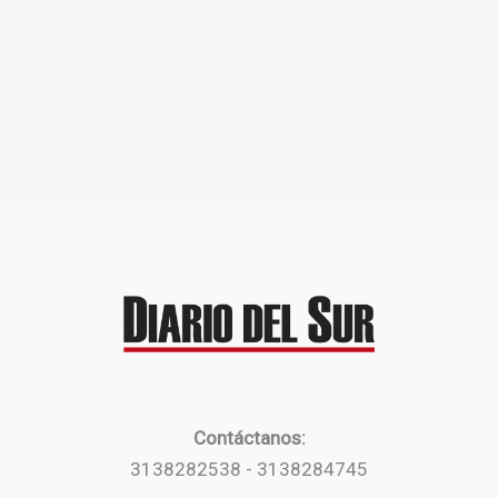
Contáctanos:
3138282538 - 3138284745