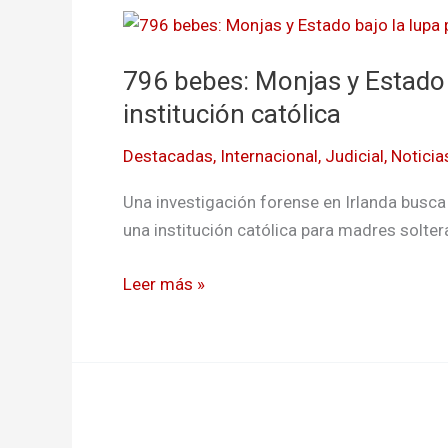
796
bebes:
796 bebes: Monjas y Estado 
Monjas
y
institución católica
Estado
Destacadas
,
Internacional
,
Judicial
,
Noticia
bajo
la
Una investigación forense en Irlanda busca
lupa
una institución católica para madres solte
por
muerte
Leer más »
de
niños
en
institución
católica
Luz