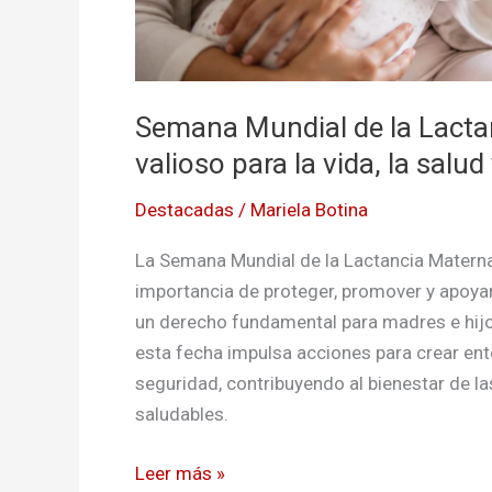
y
el
futuro
de
Semana Mundial de la Lacta
millones
valioso para la vida, la salud
de
niños
Destacadas
/
Mariela Botina
La Semana Mundial de la Lactancia Materna
importancia de proteger, promover y apoyar
un derecho fundamental para madres e hijos
esta fecha impulsa acciones para crear e
seguridad, contribuyendo al bienestar de l
saludables.
Leer más »