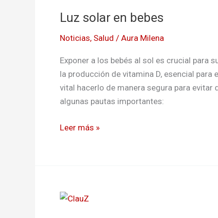
solar
Luz solar en bebes
en
bebes
Noticias
,
Salud
/
Aura Milena
Exponer a los bebés al sol es crucial para s
la producción de vitamina D, esencial para 
vital hacerlo de manera segura para evitar d
algunas pautas importantes:
Leer más »
Madres
heroínas