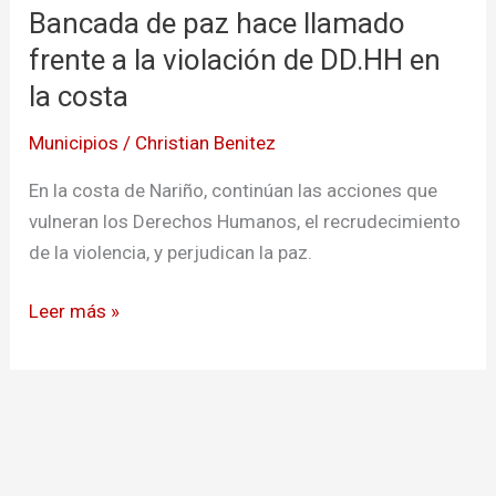
Bancada de paz hace llamado
paz
hace
frente a la violación de DD.HH en
llamado
la costa
frente
Municipios
/
Christian Benitez
a
la
En la costa de Nariño, continúan las acciones que
violación
vulneran los Derechos Humanos, el recrudecimiento
de
de la violencia, y perjudican la paz.
DD.HH
en
Leer más »
la
costa