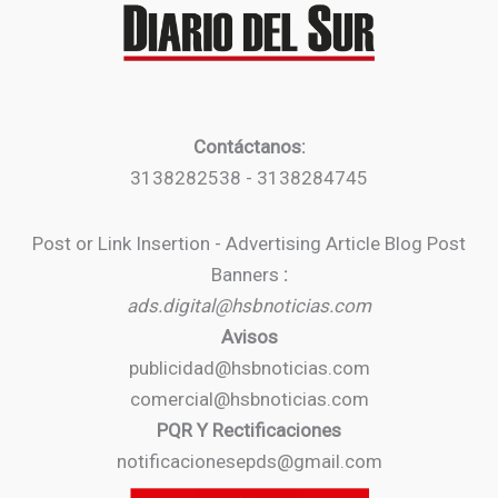
Contáctanos:
3138282538 - 3138284745
Post or Link Insertion - Advertising Article Blog Post
Banners
:
ads.digital@hsbnoticias.com
Avisos
publicidad@hsbnoticias.com
comercial@hsbnoticias.com
PQR Y Rectificaciones
notificacionesepds@gmail.com