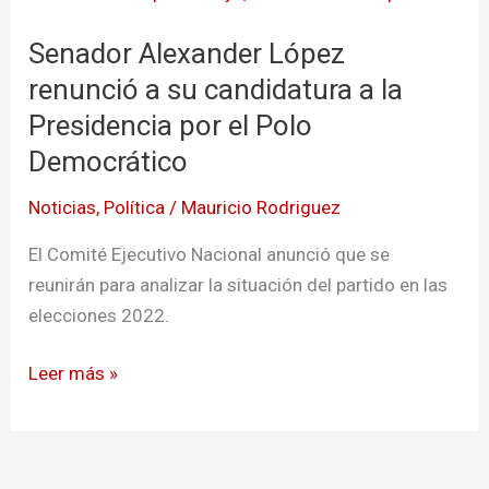
Alexander
Senador Alexander López
López
renunció
renunció a su candidatura a la
a
Presidencia por el Polo
su
Democrático
candidatura
a
Noticias
,
Política
/
Mauricio Rodriguez
la
El Comité Ejecutivo Nacional anunció que se
Presidencia
reunirán para analizar la situación del partido en las
por
elecciones 2022.
el
Polo
Leer más »
Democrático