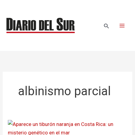
Ir
al
contenido
Buscar
albinismo parcial
Aparece
un