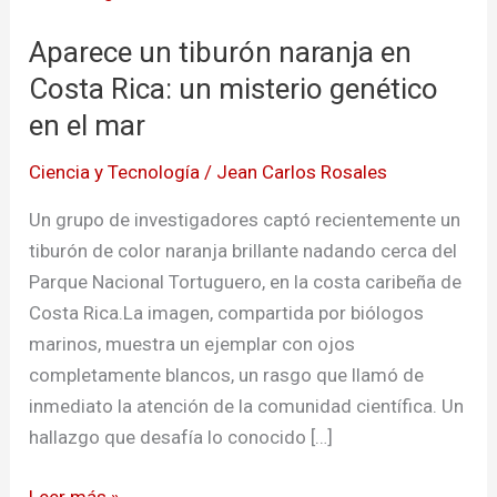
tiburón
Aparece un tiburón naranja en
naranja
en
Costa Rica: un misterio genético
Costa
en el mar
Rica:
Ciencia y Tecnología
/
Jean Carlos Rosales
un
misterio
Un grupo de investigadores captó recientemente un
genético
tiburón de color naranja brillante nadando cerca del
en
Parque Nacional Tortuguero, en la costa caribeña de
el
Costa Rica.La imagen, compartida por biólogos
mar
marinos, muestra un ejemplar con ojos
completamente blancos, un rasgo que llamó de
inmediato la atención de la comunidad científica. Un
hallazgo que desafía lo conocido […]
Leer más »