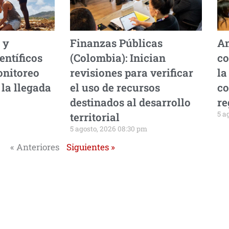
 y
Finanzas Públicas
Am
entíficos
(Colombia): Inician
co
onitoreo
revisiones para verificar
la
la llegada
el uso de recursos
co
destinados al desarrollo
re
5 a
territorial
5 agosto, 2026 08:30 pm
« Anteriores
Siguientes »