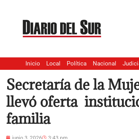
Ir
al
contenido
Inicio
Local
Política
Nacional
Judici
Secretaría de la Mu
llevó oferta instituc
familia
junio 3, 2026
3:43 pm