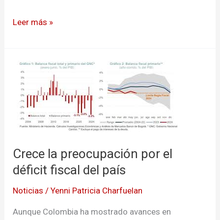
Leer más »
Crece
la
preocupación
por
el
déficit
fiscal
Crece la preocupación por el
del
déficit fiscal del país
país
Noticias
/
Yenni Patricia Charfuelan
Aunque Colombia ha mostrado avances en