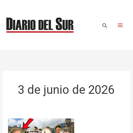
Ir
al
contenido
Buscar
3 de junio de 2026
El
país