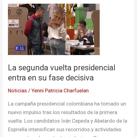
La
segunda
vuelta
presidencial
entra
en
su
La segunda vuelta presidencial
fase
decisiva
entra en su fase decisiva
Noticias
/
Yenni Patricia Charfuelan
La campaña presidencial colombiana ha tomado un
nuevo impulso tras los resultados de la primera
vuelta. Los candidatos Iván Cepeda y Abelardo de la
Espriella intensifican sus recorridos y actividades