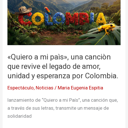
mi
paìs»,
una
canciòn
que
revive
el
«Quiero a mi paìs», una canciòn
legado
que revive el legado de amor,
de
unidad y esperanza por Colombia.
amor,
unidad
Espectáculo
,
Noticias
/
Maria Eugenia Espitia
y
esperanza
lanzamiento de “Quiero a mi País”, una canción que,
por
a través de sus letras, transmite un mensaje de
Colombia.
solidaridad