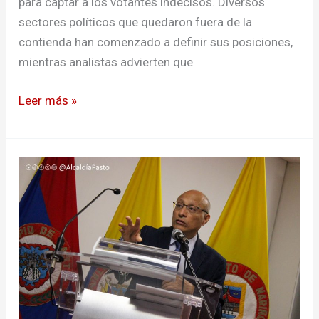
para captar a los votantes indecisos. Diversos
sectores políticos que quedaron fuera de la
contienda han comenzado a definir sus posiciones,
mientras analistas advierten que
Leer más »
Alcaldía
de
Pasto
instaló
la
primera
Mesa
de