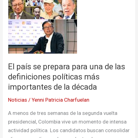
se
prepara
para
una
de
las
definiciones
El país se prepara para una de las
políticas
más
definiciones políticas más
importantes
importantes de la década
de
Noticias
/
Yenni Patricia Charfuelan
la
década
A menos de tres semanas de la segunda vuelta
presidencial, Colombia vive un momento de intensa
actividad política. Los candidatos buscan consolidar