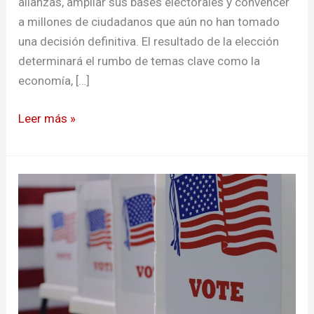
alianzas, ampliar sus bases electorales y convencer
a millones de ciudadanos que aún no han tomado
una decisión definitiva. El resultado de la elección
determinará el rumbo de temas clave como la
economía, […]
Leer más »
Estados
Unidos
promete
acompañamiento
a
la
transparencia