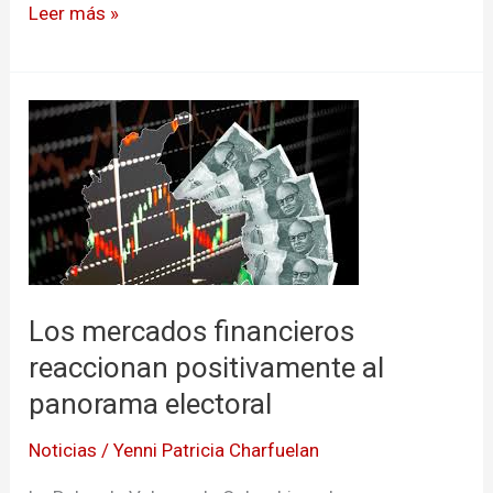
Leer más »
Los
mercados
financieros
reaccionan
positivamente
al
panorama
Los mercados financieros
electoral
reaccionan positivamente al
panorama electoral
Noticias
/
Yenni Patricia Charfuelan