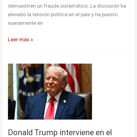
demuestren un fraude sistemático. La discusión ha
elevado la tensión política en el país y ha puesto
nuevamente en
Leer más »
Donald
Trump
interviene
en
el
debate
político
colombiano
Donald Trump interviene en el