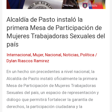
Participación
de
Mujeres
Alcaldía de Pasto instaló la
Trabajadoras
primera Mesa de Participación de
Sexuales
Mujeres Trabajadoras Sexuales del
del
país
país
Internacional
,
Mujer
,
Nacional
,
Noticias
,
Política
/
Dylan Riascos Ramirez
En un hecho sin precedentes a nivel nacional, la
Alcaldía de Pasto instaló oficialmente la primera
Mesa de Participación de Mujeres Trabajadoras
Sexuales del país, un espacio de representación y
diálogo que permitirá fortalecer la garantía de
derechos, la participación ciudadana y la