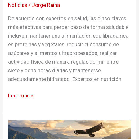
Noticias
/
Jorge Reina
claves
más
De acuerdo con expertos en salud, las cinco claves
efectivas
más efectivas para perder peso de forma saludable
para
incluyen mantener una alimentación equilibrada rica
bajar
en proteínas y vegetales, reducir el consumo de
de
azúcares y alimentos ultraprocesados, realizar
peso
actividad física de manera regular, dormir entre
de
siete y ocho horas diarias y mantenerse
forma
adecuadamente hidratado. Expertos en nutrición
saludable
en
Leer más »
2026
«Quiero
a