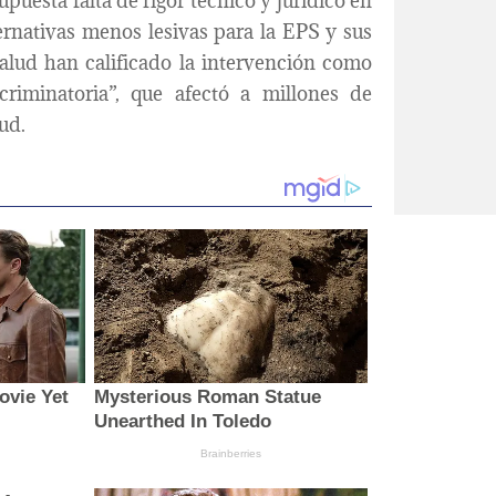
upuesta falta de rigor técnico y jurídico en
ernativas menos lesivas para la EPS y sus
salud han calificado la intervención como
scriminatoria”, que afectó a millones de
ud.