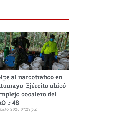
lpe al narcotráfico en
tumayo: Ejército ubicó
mplejo cocalero del
O-r 48
gosto, 2026 07:23 pm