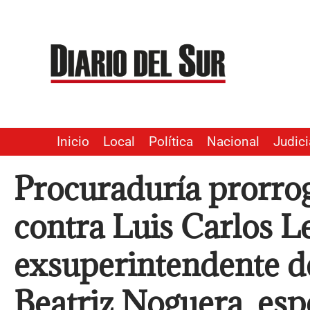
Ir
al
contenido
Inicio
Local
Política
Nacional
Judici
Procuraduría prorrog
contra Luis Carlos Le
exsuperintendente de
Beatriz Noguera, esp