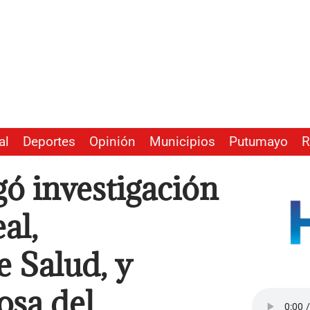
al
Deportes
Opinión
Municipios
Putumayo
R
ó investigación
al,
 Salud, y
osa del