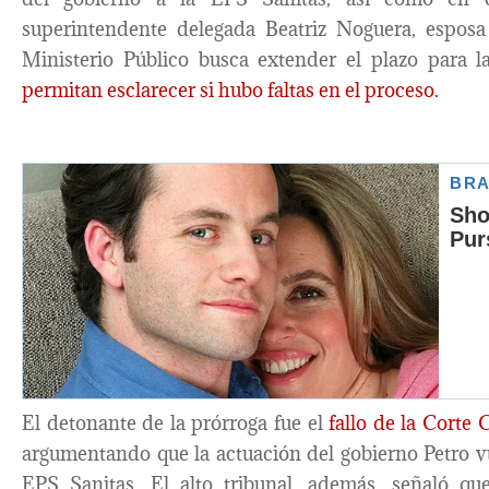
superintendente delegada Beatriz Noguera, esposa
Ministerio Público busca extender el plazo para 
permitan esclarecer si hubo faltas en el proceso.
El detonante de la prórroga fue el
fallo de la Corte 
argumentando que la actuación del gobierno Petro v
EPS Sanitas. El alto tribunal, además, señaló q