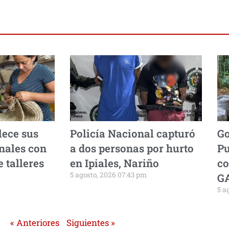
lece sus
Policía Nacional capturó
Go
onales con
a dos personas por hurto
Pu
 talleres
en Ipiales, Nariño
co
5 agosto, 2026 07:43 pm
GA
5 a
« Anteriores
Siguientes »