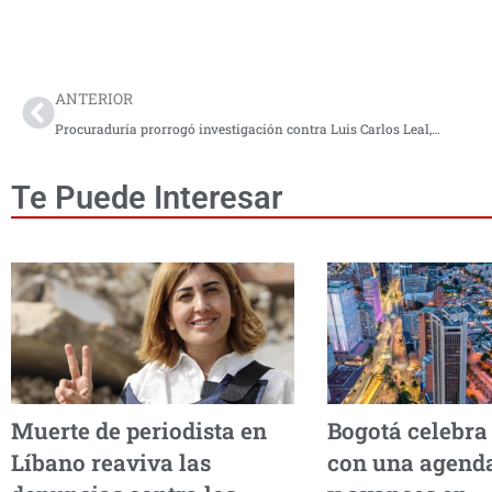
Prev
ANTERIOR
Procuraduría prorrogó investigación contra Luis Carlos Leal, exsuperintendente de Salud, y Beatriz Noguera, esposa del minsalud
Te Puede Interesar
Muerte de periodista en
Bogotá celebra
Líbano reaviva las
con una agenda