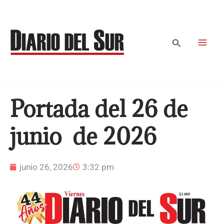
Ir
al
contenido
Buscar
Portada del 26 de
junio de 2026
junio 26, 2026
3:32 pm