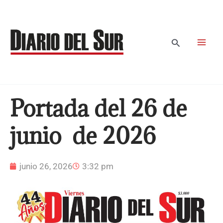
Ir
al
contenido
Buscar
Portada del 26 de
junio de 2026
junio 26, 2026
3:32 pm