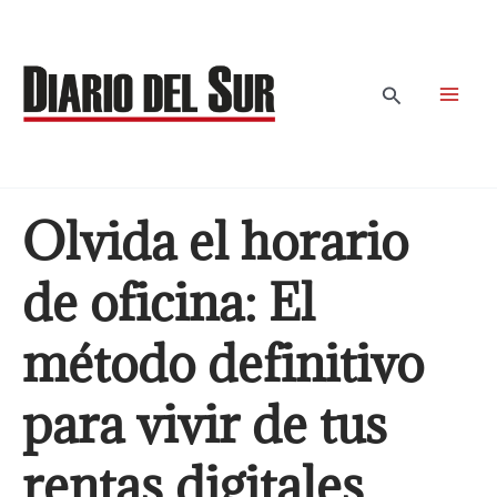
Ir
al
contenido
Buscar
Olvida el horario
de oficina: El
método definitivo
para vivir de tus
rentas digitales