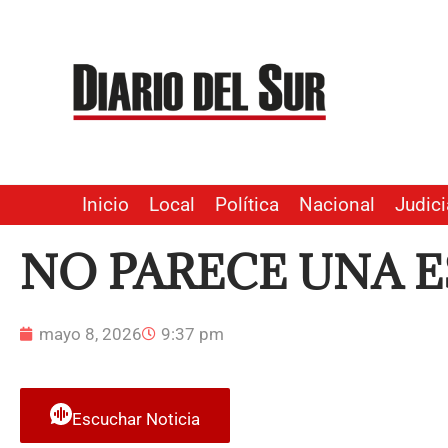
Ir
al
contenido
Inicio
Local
Política
Nacional
Judici
NO PARECE UNA 
mayo 8, 2026
9:37 pm
Escuchar Noticia