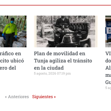
ráfico en
Plan de movilidad en
VI
cito ubicó
Tunja agiliza el tránsito
do
ero del
en la ciudad
Al
5 agosto, 2026 07:19 pm
ma
Gu
5 a
« Anteriores
Siguientes »