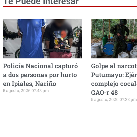
Te Puede Interesar
Policía Nacional capturó
Golpe al narcot
a dos personas por hurto
Putumayo: Ejér
en Ipiales, Nariño
complejo cocal
5 agosto, 2026 07:43 pm
GAO-r 48
5 agosto, 2026 07:23 pm