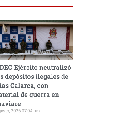
DEO Ejército neutralizó
s depósitos ilegales de
ias Calarcá, con
terial de guerra en
aviare
gosto, 2026 07:04 pm